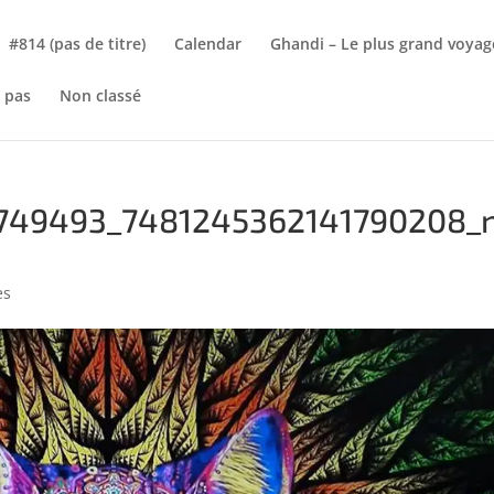
#814 (pas de titre)
Calendar
Ghandi – Le plus grand voyag
 pas
Non classé
749493_7481245362141790208_
es