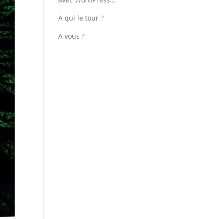
A qui le tour ?
A vous ?