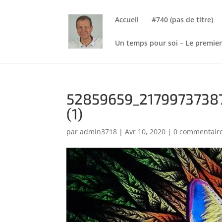
Accueil
#740 (pas de titre)
Un temps pour soi – Le premier
52859659_2179973738
(1)
par
admin3718
|
Avr 10, 2020
|
0 commentair